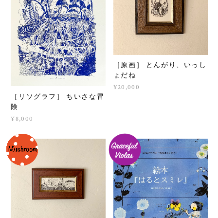
［原画］ とんがり、いっし
ょだね
¥20,000
［リソグラフ］ ちいさな冒
険
¥8,000