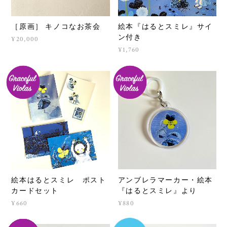
［原画］ キノコなお茶会
絵本『はるとスミレ』サイ
ン付き
¥20,000
¥1,760
絵本はるとスミレ ポスト
アンブレラマーカー・絵本
カードセット
『はるとスミレ』より
¥660
¥880