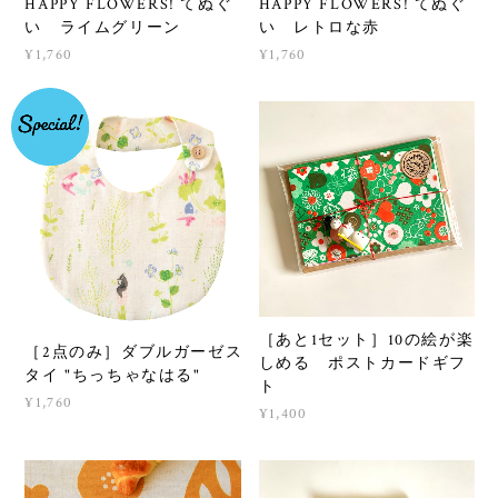
HAPPY FLOWERS! てぬぐ
HAPPY FLOWERS! てぬぐ
い ライムグリーン
い レトロな赤
¥1,760
¥1,760
［あと1セット］10の絵が楽
［2点のみ］ダブルガーゼス
しめる ポストカードギフ
タイ "ちっちゃなはる"
ト
¥1,760
¥1,400