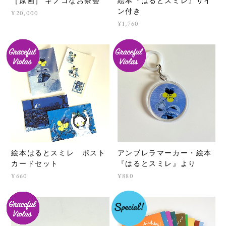
［原画］ キノコなお茶会
絵本『はるとスミレ』サイ
ン付き
¥20,000
¥1,760
絵本はるとスミレ ポスト
アンブレラマーカー・絵本
カードセット
『はるとスミレ』より
¥660
¥880