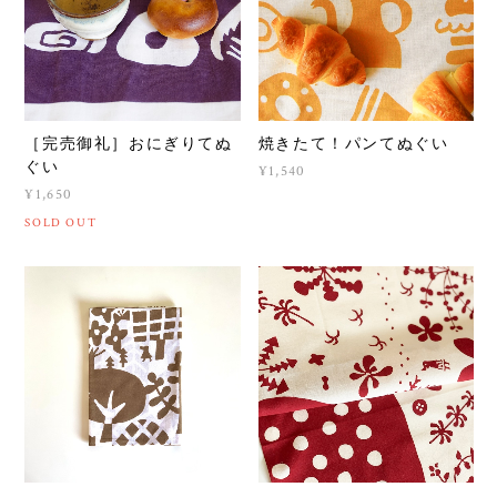
［完売御礼］おにぎりてぬ
焼きたて！パンてぬぐい
ぐい
¥1,540
¥1,650
SOLD OUT