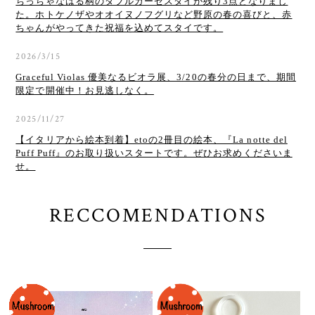
ちっちゃなはる柄のダブルガーゼスタイが残り3点となりまし
た。ホトケノザやオオイヌノフグリなど野原の春の喜びと、赤
ちゃんがやってきた祝福を込めてスタイです。
2026/3/15
Graceful Violas 優美なるビオラ展、3/20の春分の日まで、期間
限定で開催中！お見逃しなく。
2025/11/27
【イタリアから絵本到着】etoの2冊目の絵本、『La notte del
Puff Puff』のお取り扱いスタートです。ぜひお求めくださいま
せ。
RECCOMENDATIONS