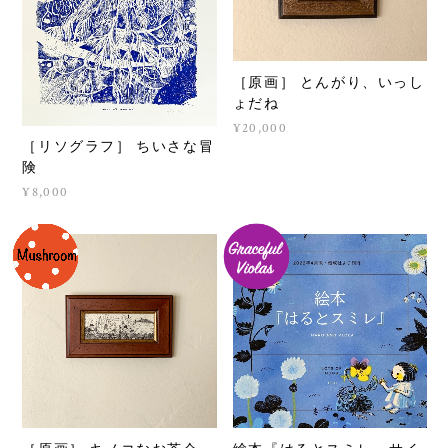
［原画］ とんがり、いっし
ょだね
¥20,000
［リソグラフ］ ちいさな冒
険
¥8,000