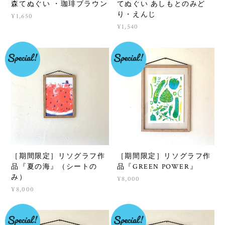
森てぬぐい ・珈琲ブラウン
てぬぐい あしもとのみど
り・えんじ
¥1,650
¥1,540
［期間限定］リソグラフ作
［期間限定］リソグラフ作
品『夏の海』（シートの
品『GREEN POWER』
み）
¥8,000
¥8,000